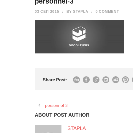
personnel-3
03 СЕП 2015
/
BY
STAPLA
/
0 COMMENT
Share Post:
personnel-3
ABOUT POST AUTHOR
STAPLA