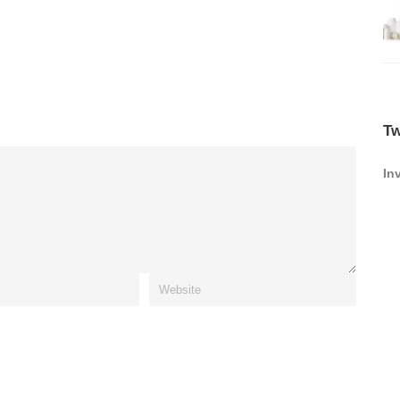
Tw
In