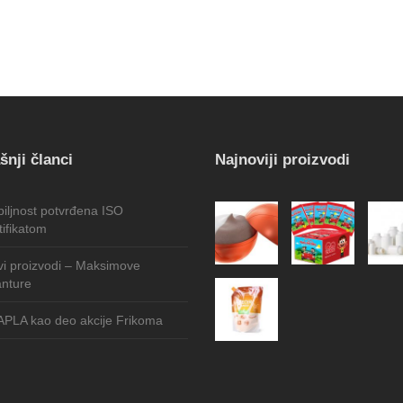
šnji članci
Najnoviji proizvodi
iljnost potvrđena ISO
tifikatom
i proizvodi – Maksimove
nture
PLA kao deo akcije Frikoma