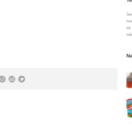
Te
Sed
no
sit
nib
Na