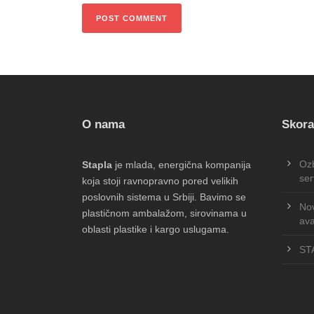
O nama
Skora
Ozb
Stapla
je mlada, energična kompanija
ser
koja stoji ravnopravno pored velikih
poslovnih sistema u Srbiji. Bavimo se
Nov
plastičnom ambalažom, sirovinama u
ava
oblasti plastike i kargo uslugama.
STA