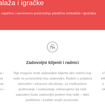
laža i igračke
spešnu i savremenu proizvodnju plastične ambalaže i igračaka.
Zadovoljni klijenti i radnici
a i
Nije moguće imati zadovoljne klijente ako radnici koji
U
ve
rade na proizvodnji nisu zadovoljni. Radeći u prijatnoj
ef
kta
atmosferi i zdravom okruženju, uz međusobno
o
o i
poštovanje i uvažavanje, ostvarujemo da naši
e
zaposleni budu zadovoljni poslom koji rade – tako
podižemo i kvalitet svojih proizvoda.