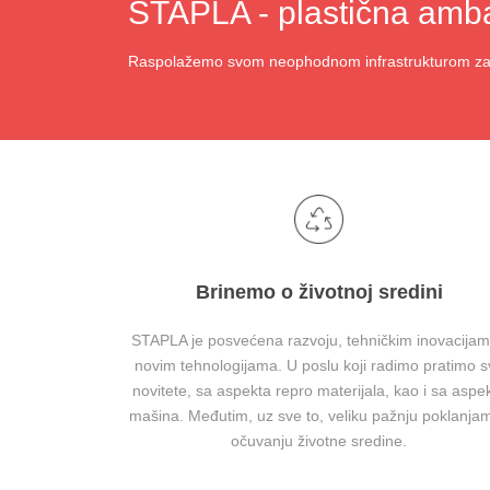
STAPLA - plastična amba
Raspolažemo svom neophodnom infrastrukturom za u
Brinemo o životnoj sredini
STAPLA je posvećena razvoju, tehničkim inovacijam
novim tehnologijama. U poslu koji radimo pratimo s
novitete, sa aspekta repro materijala, kao i sa aspe
mašina. Međutim, uz sve to, veliku pažnju poklanjam
očuvanju životne sredine.