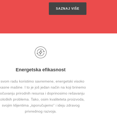
SAZNAJ VIŠE
Energetska efikasnost
 svom radu koristimo savremene, energetski visoko
ikasne mašine. I to je još jedan način na koji brinemo
 očuvanju prirodnih resursa i doprinosimo rešavanju
koloških problema. Tako, osim kvaliteteta proizvoda,
svojim klijentima „isporučujemo“ i ideju zdravog
privrednog razvoja.