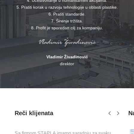
4. Učestvovanje u humanitarnim akcijama.
5. Pratiti korak u razvoju tehnologije u oblasti plastike.
6. Pratiti standarde.
7. Širenje tržišta.
8. Profit je sporedan cilj za kompaniju.
Vladimir Živadinović
direktor
Reči klijenata
Na
Sa firmom STAPLA imamo saradnju za svaku
ST