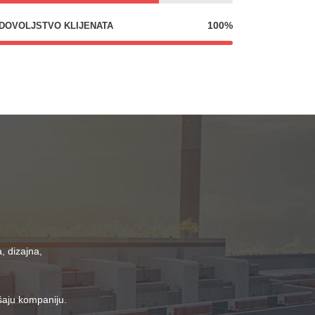
100%
DOVOLJSTVO KLIJENATA
, dizajna,
jšaju kompaniju.