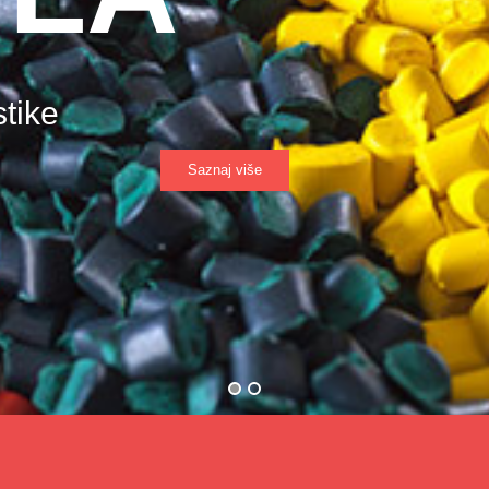
stike
Saznaj više