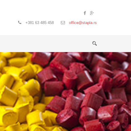
+381 63 485 458
office@stapla.rs