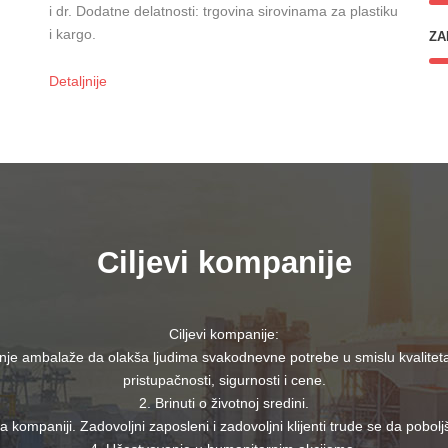
i dr. Dodatne delatnosti: trgovina sirovinama za plastiku
i kargo.
ZA
Detaljnije
Ciljevi kompanije
Ciljevi kompanije:
enje ambalaže da olakša ljudima svakodnevne potrebe u smislu kvaliteta
pristupačnosti, sigurnosti i cene.
2. Brinuti o životnoj sredini.
 kompaniji. Zadovoljni zaposleni i zadovoljni klijenti trude se da pobol